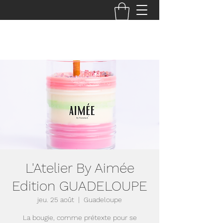
L'Atelier By Aimée
Edition GUADELOUPE
jeu. 25 août
  |  
Guadeloupe
La bougie, comme prétexte pour se