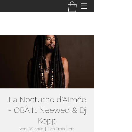
La Nocturne d'Aimée
- OBÀ ft Neewed & Dj
Kopp
ven. 09 août
  |  
Les Trois-Îlets