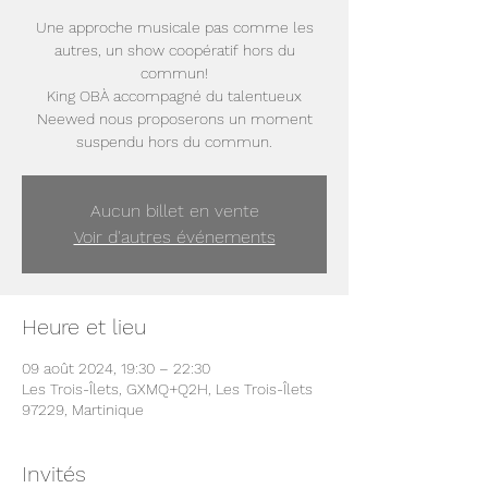
Une approche musicale pas comme les
autres, un show coopératif hors du
commun!
King OBÀ accompagné du talentueux
Neewed nous proposerons un moment
suspendu hors du commun.
Aucun billet en vente
Voir d'autres événements
Heure et lieu
09 août 2024, 19:30 – 22:30
Les Trois-Îlets, GXMQ+Q2H, Les Trois-Îlets
97229, Martinique
Invités