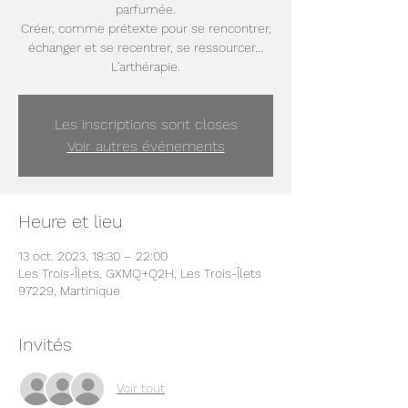
parfumée.
Créer, comme prétexte pour se rencontrer,
échanger et se recentrer, se ressourcer...
Les inscriptions sont closes
Voir autres événements
Heure et lieu
13 oct. 2023, 18:30 – 22:00
Les Trois-Îlets, GXMQ+Q2H, Les Trois-Îlets
97229, Martinique
Invités
Voir tout