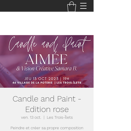
Candle and Paint -
Edition rose
ven. 13 oct.
  |  
Les Trois-Îlets
Peindre et créer sa propre composition